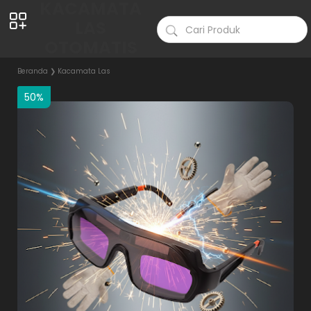
KACAMATA
LAS
OTOMATIS
Beranda
❯
Kacamata Las
50%