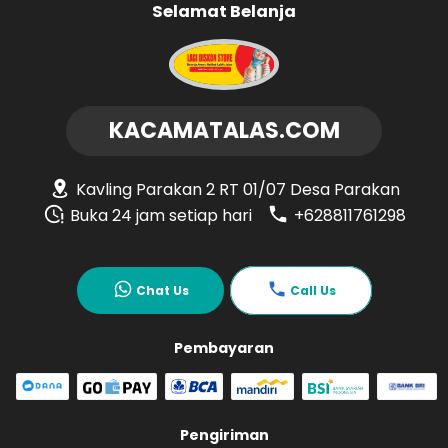
Selamat Belanja
KACAMATALAS.COM
Kavling Parakan 2 RT 01/07 Desa Parakan
Buka 24 jam setiap hari
+628811761298
Chat Us
Call Us
Pembayaran
Pengiriman