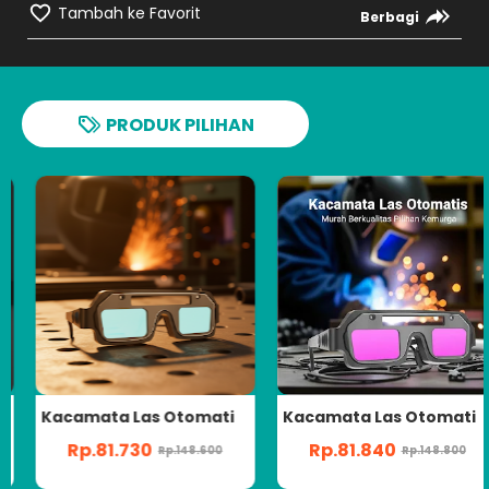
Tambah ke Favorit
Berbagi
PRODUK PILIHAN
Kacamata Las Otomatis Automatic Dimming Welding Glasses - N57
Kacamata Las Otomatis Automatic Dimming Welding Glasses - N Series 56
Rp.81.730
Rp.81.840
Rp.148.600
Rp.148.800