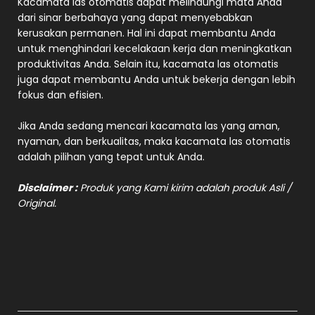
Kacamata las otomatis dapat melindungi mata Anda
dari sinar berbahaya yang dapat menyebabkan
kerusakan permanen. Hal ini dapat membantu Anda
untuk menghindari kecelakaan kerja dan meningkatkan
produktivitas Anda. Selain itu, kacamata las otomatis
juga dapat membantu Anda untuk bekerja dengan lebih
fokus dan efisien.
Jika Anda sedang mencari kacamata las yang aman,
nyaman, dan berkualitas, maka kacamata las otomatis
adalah pilihan yang tepat untuk Anda.
Disclaimer :
Produk yang Kami kirim adalah produk Asli /
Original.