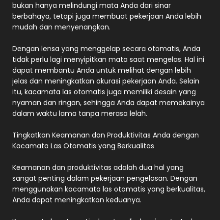
bukan hanya melindungi mata Anda dari sinar
berbahaya, tetapi juga membuat pekerjaan Anda lebih
mudah dan menyenangkan.
Dengan lensa yang menggelap secara otomatis, Anda
tidak perlu lagi menyipitkan mata saat mengelas. Hal ini
dapat membantu Anda untuk melihat dengan lebih
jelas dan meningkatkan akurasi pekerjaan Anda. Selain
itu, kacamata las otomatis juga memiliki desain yang
nyaman dan ringan, sehingga Anda dapat memakainya
dalam waktu lama tanpa merasa lelah.
Tingkatkan Keamanan dan Produktivitas Anda dengan
Kacamata Las Otomatis yang Berkualitas
Keamanan dan produktivitas adalah dua hal yang
sangat penting dalam pekerjaan pengelasan. Dengan
menggunakan kacamata las otomatis yang berkualitas,
Anda dapat meningkatkan keduanya.